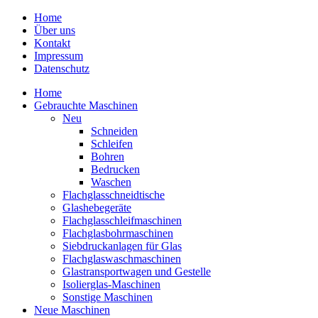
Home
Über uns
Kontakt
Impressum
Datenschutz
Home
Gebrauchte Maschinen
Neu
Schneiden
Schleifen
Bohren
Bedrucken
Waschen
Flachglasschneidtische
Glashebegeräte
Flachglasschleifmaschinen
Flachglasbohrmaschinen
Siebdruckanlagen für Glas
Flachglaswaschmaschinen
Glastransportwagen und Gestelle
Isolierglas-Maschinen
Sonstige Maschinen
Neue Maschinen