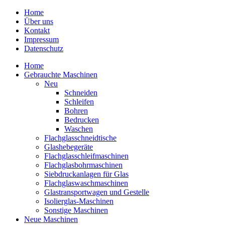
Home
Über uns
Kontakt
Impressum
Datenschutz
Home
Gebrauchte Maschinen
Neu
Schneiden
Schleifen
Bohren
Bedrucken
Waschen
Flachglasschneidtische
Glashebegeräte
Flachglasschleifmaschinen
Flachglasbohrmaschinen
Siebdruckanlagen für Glas
Flachglaswaschmaschinen
Glastransportwagen und Gestelle
Isolierglas-Maschinen
Sonstige Maschinen
Neue Maschinen