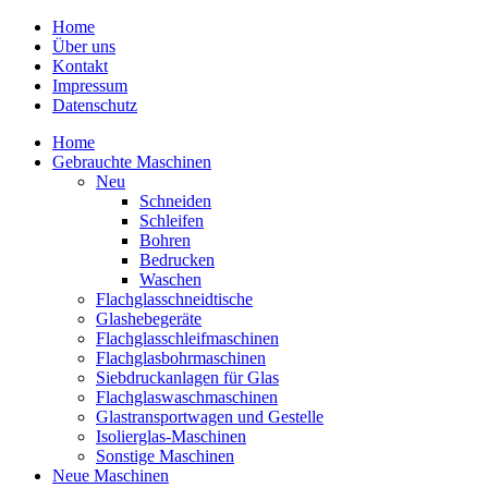
Home
Über uns
Kontakt
Impressum
Datenschutz
Home
Gebrauchte Maschinen
Neu
Schneiden
Schleifen
Bohren
Bedrucken
Waschen
Flachglasschneidtische
Glashebegeräte
Flachglasschleifmaschinen
Flachglasbohrmaschinen
Siebdruckanlagen für Glas
Flachglaswaschmaschinen
Glastransportwagen und Gestelle
Isolierglas-Maschinen
Sonstige Maschinen
Neue Maschinen