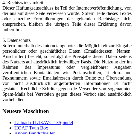
4. Rechtswirksamkeit
Dieser Haftungsausschluss ist Teil der Internetveröffentlichung, von
Spiegelträume...
der aus auf diese Seite verwiesen wurde. Sofern Teile dieses Textes
oder einzelne Formulierungen der geltenden Rechtslage nicht
Gewinnen Sie einen Eindruck aus unserem Spiegelsortiment
entsprechen, bleiben die übrigen Teile dieser Erklärung davon
Link
unberührt.
5. Datenschutz
Gebrauchte Maschinen
Sofern innerhalb des Internetangebotes die Möglichkeit zur Eingabe
persönlicher oder geschäftlicher Daten (Emailadressen, Namen,
Besuchen Sie unsere Rubrik gebrauchte Maschinen. Wir haben
Anschriften) besteht, so erfolgt die Preisgabe dieser Daten seitens
interessante neue Angebote.
des Nutzers auf ausdrücklich freiwilliger Basis. Die Nutzung der im
Rahmen des Impressums oder vergleichbarer Angaben
zum Angebot
veröffentlichen Kontaktdaten wie Postanschriften, Telefon- und
Faxnummern sowie Emailadressen durch Dritte zur Übersendung
von nicht ausdrücklich angeforderten Informationen ist nicht
Spiegelträume...
gestattet. Rechtliche Schritte gegen die Versender von sogenannten
Spam-Mails bei Verstößen gegen dieses Verbot sind ausdrücklich
Gewinnen Sie einen Eindruck aus unserem Spiegelsortiment
vorbehalten.
Link
Neueste Maschinen
Gebrauchte Maschinen
Lattuada TL13AVC 13Spindel
HOAF Twin Box
Besuchen Sie unsere Rubrik gebrauchte Maschinen. Wir haben
Knopp Bandschleifer