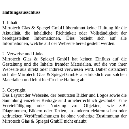
Gewinnen Sie einen Eindruck aus unserem Spiegelsortiment
Haftungsausschluss
Link
1. Inhalt
Mirrotech Glas & Spiegel GmbH übernimmt keine Haftung für die
Gebrauchte Maschinen
Aktualität, die inhaltliche Richtigkeit oder Vollständigkeit der
bereitgestellten Informationen. Dies bezieht sich auf alle
Besuchen Sie unsere Rubrik gebrauchte Maschinen. Wir haben
interessante neue Angebote.
Informationen, welche auf der Webseite bereit gestellt werden.
zum Angebot
2. Verweise und Links
Mirrotech Glas & Spiegel GmbH hat keinen Einfluss auf die
Gestaltung und die Inhalte fremder Materialien, auf die von ihrer
Spiegelträume...
Webseite aus direkt oder indirekt verwiesen wird. Daher distanziert
sich die Mirrotech Glas & Spiegel GmbH ausdrücklich von solchen
Gewinnen Sie einen Eindruck aus unserem Spiegelsortiment
Materialien und lehnt hierfür eine Haftung ab.
Link
3. Copyright
Das Layout der Webseite, der benutzten Bilder und Logos sowie die
Sammlung einzelner Beiträge sind urheberrechtlich geschützt. Eine
Gebrauchte Maschinen
Vervielfältigung oder Nutzung von Objekten, wie z.B.
Besuchen Sie unsere Rubrik gebrauchte Maschinen. Wir haben
Diagrammen, Bildern oder Texten, in anderen elektronischen oder
interessante neue Angebote.
gedruckten Veröffentlichungen ist ohne vorherige Zustimmung der
Mirrotech Glas & Spiegel GmbH nicht erlaubt.
zum Angebot