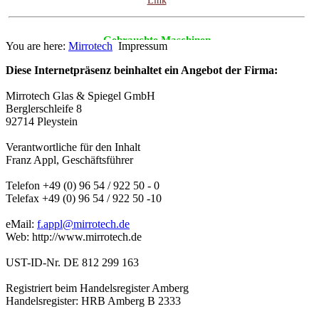
Gebrauchte Maschinen
You are here:
Mirrotech
Impressum
Besuchen Sie unsere Rubrik gebrauchte Maschinen. Wir haben
Diese Internetpräsenz beinhaltet ein Angebot der Firma:
interessante neue Angebote.
zum Angebot
Mirrotech Glas & Spiegel GmbH
Berglerschleife 8
92714 Pleystein
Spiegelträume...
Verantwortliche für den Inhalt
Gewinnen Sie einen Eindruck aus unserem Spiegelsortiment
Franz Appl, Geschäftsführer
Link
Telefon +49 (0) 96 54 / 922 50 - 0
Telefax +49 (0) 96 54 / 922 50 -10
Gebrauchte Maschinen
eMail:
f.appl@mirrotech.de
Besuchen Sie unsere Rubrik gebrauchte Maschinen. Wir haben
Web: http://www.mirrotech.de
interessante neue Angebote.
UST-ID-Nr. DE 812 299 163
zum Angebot
Registriert beim Handelsregister Amberg
Handelsregister: HRB Amberg B 2333
Spiegelträume...