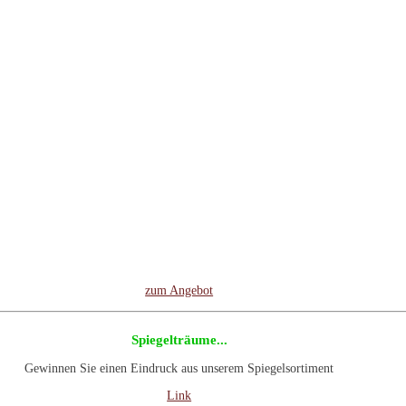
Gebrauchte Maschinen
Sie unsere Rubrik gebrauchte Maschinen. Wir haben interessante neue Angebot
zum Angebot
Spiegelträume...
Gewinnen Sie einen Eindruck aus unserem Spiegelsortiment
Link