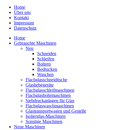
Home
Über uns
Kontakt
Impressum
Datenschutz
Home
Gebrauchte Maschinen
Neu
Schneiden
Schleifen
Bohren
Bedrucken
Waschen
Flachglasschneidtische
Glashebegeräte
Flachglasschleifmaschinen
Flachglasbohrmaschinen
Siebdruckanlagen für Glas
Flachglaswaschmaschinen
Glastransportwagen und Gestelle
Isolierglas-Maschinen
Sonstige Maschinen
Neue Maschinen