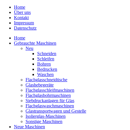
Home
Über uns
Kontakt
Impressum
Datenschutz
Home
Gebrauchte Maschinen
Neu
Schneiden
Schleifen
Bohren
Bedrucken
Waschen
Flachglasschneidtische
Glashebegeräte
Flachglasschleifmaschinen
Flachglasbohrmaschinen
Siebdruckanlagen für Glas
Flachglaswaschmaschinen
Glastransportwagen und Gestelle
Isolierglas-Maschinen
Sonstige Maschinen
Neue Maschinen