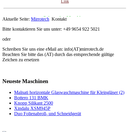
Link
Gebrauchte Maschinen
Aktuelle Seite:
Mirrotech
Kontakt
Besuchen Sie unsere Rubrik gebrauchte Maschinen. Wir haben
Bitte kontaktieren Sie uns unter: +49 9654 922 5021
interessante neue Angebote.
oder
zum Angebot
Schreiben Sie uns eine eMail an: info(AT)mirrotech.de
Beachten Sie bitte das (AT) durch das entsprechende gültige
Spiegelträume...
Zeichen zu ersetzen
Gewinnen Sie einen Eindruck aus unserem Spiegelsortiment
Link
Neueste Maschinen
Gebrauchte Maschinen
Malnati horizontale Glaswaschmaschine für Kleingläser (2)
Bottero 131 BMK
Besuchen Sie unsere Rubrik gebrauchte Maschinen. Wir haben
Knopp Silikant 2500
interessante neue Angebote.
Xindalu XSM945P
zum Angebot
Duo Folienabroll- und Schneidgerät
Spiegelträume...